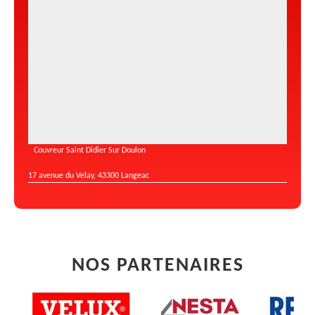
Couvreur Saint Didier Sur Doulon
17 avenue du Velay, 43300 Langeac
NOS PARTENAIRES