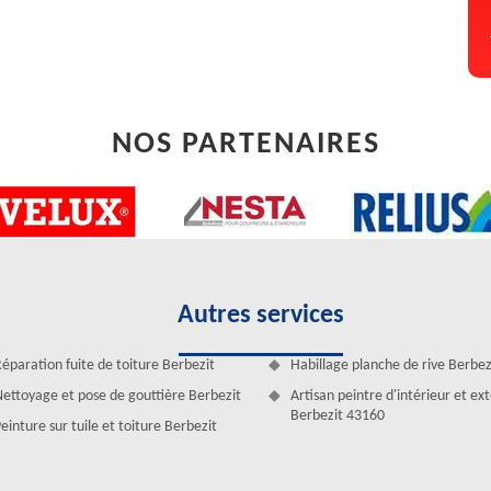
NOS PARTENAIRES
Autres services
éparation fuite de toiture Berbezit
Habillage planche de rive Berbez
toiture à Berbezit, vous pouvez disposer une terrasse assurée. Le
ettoyage et pose de gouttière Berbezit
Artisan peintre d'intérieur et ex
 déchets qui entravent la bonne tenue du toit. Si votre terrasse sert
Berbezit 43160
einture sur tuile et toiture Berbezit
yage. Glissante avec des mousses, la terrasse qui n’est pas prise au
té. En activité pour tout nettoyage de toit-terrasse à Berbezit, notre