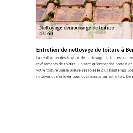
Entretien de nettoyage de toiture à Be
La réalisation des travaux de nettoyage de toit est un mei
revêtements de toiture. En tant qu’entreprise professio
votre toiture puisse assure ses rôles le plus longtemps pos
nettoyer et d’enlever tous les salissures sur votre toit. De
votre toit efficacement et professionnellement sans diffic
entretenir le toit de votre maison dans la meilleure condit
Hydrofuge de toiture avec Artisan Duc
Au cours du temps, il est toujours conseillé par les profess
la protection nécessaire, mais également de garder l’e
traitement hydrofuge de toiture qui consiste à applique
glisser simplement sur la surface. C’est un meilleur moye