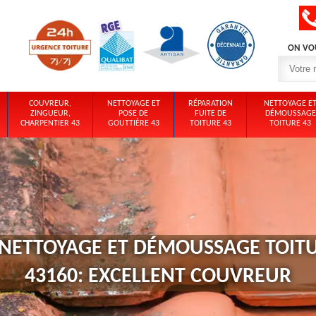
ON VO
COUVREUR,
NETTOYAGE ET
RÉPARATION
NETTOYAGE E
ZINGUEUR,
POSE DE
FUITE DE
DÉMOUSSAGE
CHARPENTIER 43
GOUTTIÈRE 43
TOITURE 43
TOITURE 43
 NETTOYAGE ET DÉMOUSSAGE TOITU
43160: EXCELLENT COUVREUR