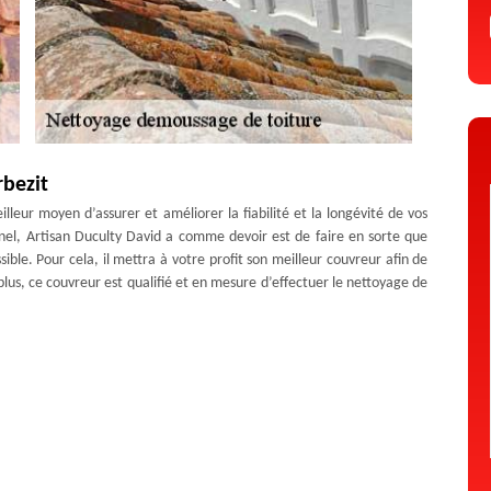
rbezit
lleur moyen d’assurer et améliorer la fiabilité et la longévité de vos
nnel, Artisan Duculty David a comme devoir est de faire en sorte que
sible. Pour cela, il mettra à votre profit son meilleur couvreur afin de
 plus, ce couvreur est qualifié et en mesure d’effectuer le nettoyage de
ulté. En effet, faites appel à Artisan Duculty David si vous souhaitez
ion à Berbezit ainsi que dans tout le 43160.
ulty David
ionnels en toiture de réaliser un nettoyage du toit. Cela permet d’offrir
sthétique du toit. Après chaque nettoyage, notre équipe propose un
r un produit perméable sur la surface. Cela permet alors à l’eau de
n de protéger le toit des intempéries et des changements climatiques.