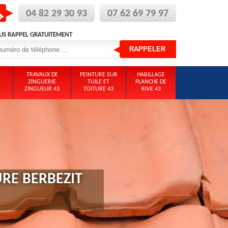
04 82 29 30 93
07 62 69 79 97
US RAPPEL GRATUITEMENT
T
TRAVAUX DE
PEINTURE SUR
HABILLAGE
ZINGUERIE
TUILE ET
PLANCHE DE
ZINGUEUR 43
TOITURE 43
RIVE 43
RE BERBEZIT