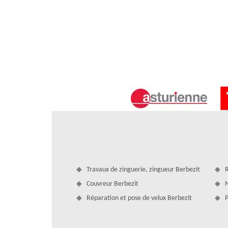
Pour toute demande, nous sommes à votre service.
Etanchéité toit terrasse
Travaux de zinguerie, zingueur Berbezit
R
Avec l’aide de notre équipe couvreur en nettoyage de 
Couvreur Berbezit
N
nettoyage de toit consiste à enlever toutes salissures et
Réparation et pose de velux Berbezit
P
également de toiture, notre équipe s’occupe de son netto
soin peut engendrer des fissures et une mauvaise étanchéi
équipe est à votre service.