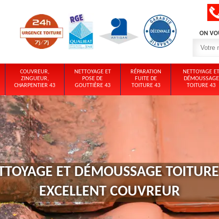
ON VO
COUVREUR,
NETTOYAGE ET
RÉPARATION
NETTOYAGE E
ZINGUEUR,
POSE DE
FUITE DE
DÉMOUSSAGE
CHARPENTIER 43
GOUTTIÈRE 43
TOITURE 43
TOITURE 43
TTOYAGE ET DÉMOUSSAGE TOITURE 
EXCELLENT COUVREUR