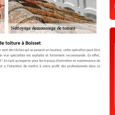
e toiture à Boisset
 sont des tâches qui se passent en hauteur, cette opération peut être
’un vrai spécialiste est souhaité et fortement recommandé. En effet,
id ! En tant qu’experte pour les travaux d’entretien et maintenance de
et a l’intention de mettre à votre profit des professionnels dans ce
profit, il vous suffit de le contacter !
ion des mousses et des lichens, artisan Artisan Duculty David est votre
ée, il est important d’engager le démoussage de toiture afin que les
ousses, le toit sera prêt à être nettoyé avec les produits adéquats.
és nos professionnels pour tout parfait démoussage de tuile. Nous
ute demande.