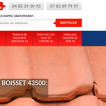
04 82 29 30 93
07 62 69 79 97
US RAPPEL GRATUITEMENT
T
TRAVAUX DE
PEINTURE SUR
HABILLAGE
ZINGUERIE
TUILE ET
PLANCHE DE
ZINGUEUR 43
TOITURE 43
RIVE 43
BOISSET 43500: