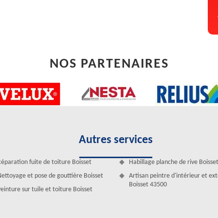
NOS PARTENAIRES
Autres services
lty David est un spécialiste du nettoyage de toiture à Boisset. Offrant
éparation fuite de toiture Boisset
Habillage planche de rive Boisse
ravaille sur tout type de toit (ardoise, tuile, terre cuite...) et sur
ettoyage et pose de gouttière Boisset
Artisan peintre d'intérieur et ex
ation d’une intervention à la hauteur de chaque demande, nous pouvons
Boisset 43500
einture sur tuile et toiture Boisset
oute demande de nettoyage et démoussage de toit. Qualifiée, notre