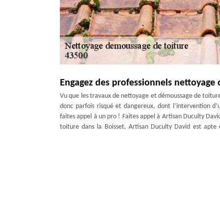
Engagez des professionnels nettoyage d
Vu que les travaux de nettoyage et démoussage de toiture
donc parfois risqué et dangereux, dont l’intervention d
faites appel à un pro ! Faites appel à Artisan Duculty Dav
toiture dans la Boisset, Artisan Duculty David est apte 
domaine dans le 43500. Alors, pour pouvoir les avoir à votre 
Démoussage de tuile
Lorsque les tuiles de votre toiture présentent la colonisat
professionnel en nettoyage. Au moins une fois dans l’ann
végétations n’entravent pas sa tenue. En enlevant ces m
Brosse et nettoyage à pression sont les méthodes assur
fournissons un devis nettoyage de toiture gratuit pour to