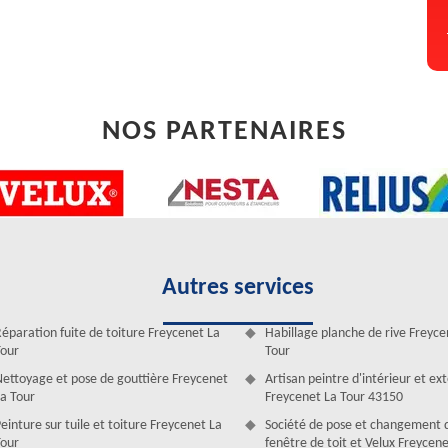
NOS PARTENAIRES
Autres services
eycenet La Tour
éparation fuite de toiture Freycenet La
Habillage planche de rive Freyce
lleur moyen d’assurer et améliorer la fiabilité et la longévité de vos
our
Tour
nnel, Artisan Duculty David a comme devoir est de faire en sorte que
ettoyage et pose de gouttière Freycenet
Artisan peintre d'intérieur et ex
sible. Pour cela, il mettra à votre profit son meilleur couvreur afin de
a Tour
Freycenet La Tour 43150
 plus, ce couvreur est qualifié et en mesure d’effectuer le nettoyage de
einture sur tuile et toiture Freycenet La
Société de pose et changement 
ulté. En effet, faites appel à Artisan Duculty David si vous souhaitez
our
fenêtre de toit et Velux Freycen