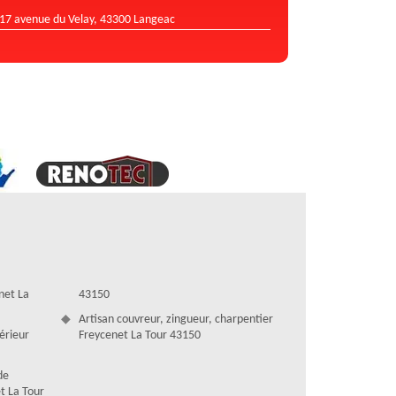
17 avenue du Velay, 43300 Langeac
net La
43150
Artisan couvreur, zingueur, charpentier
térieur
Freycenet La Tour 43150
de
et La Tour