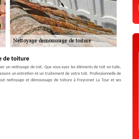
 de toiture
ser un nettoyage de toit. Que vous ayez les éléments de toit en tuile,
assure un entretien et un traitement de votre toit. Professionnelle de
tout nettoyage et démoussage de toiture à Freycenet La Tour et ses
tamons tout entretien avec des produits adaptés à chaque type de
re à Freycenet La Tour
i consiste à enlever les mousses qui s’entassent sur la surface. Ces
itées pour épargner son envahissement précoce. En activité pour toute
lty David met en place des services de qualité auxquels vous pouvez
 La Tour, nous proposons un devis gratuit et sans engagement. Faites