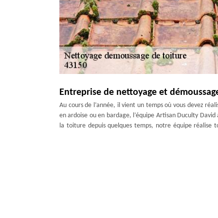
Entreprise de nettoyage et démoussage
Au cours de l’année, il vient un temps où vous devez réali
en ardoise ou en bardage, l’équipe Artisan Duculty David 
la toiture depuis quelques temps, notre équipe réalise 
environs. Grâce à des méthodes bien définies, nous en
matériaux.
Des interventions de démoussage toitu
Le démoussage de toit est un entretien de la toiture qu
végétations s’enlèvent ainsi avec des brosses, seront tra
demande dans le département 43150, artisan Artisan Ducu
vous fier. Pour chaque démoussage de toiture à Freycenet