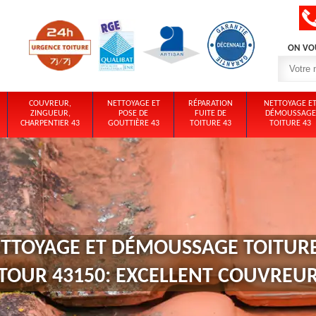
ON VO
COUVREUR,
NETTOYAGE ET
RÉPARATION
NETTOYAGE E
ZINGUEUR,
POSE DE
FUITE DE
DÉMOUSSAGE
CHARPENTIER 43
GOUTTIÈRE 43
TOITURE 43
TOITURE 43
ETTOYAGE ET DÉMOUSSAGE TOITURE
TOUR 43150: EXCELLENT COUVREU