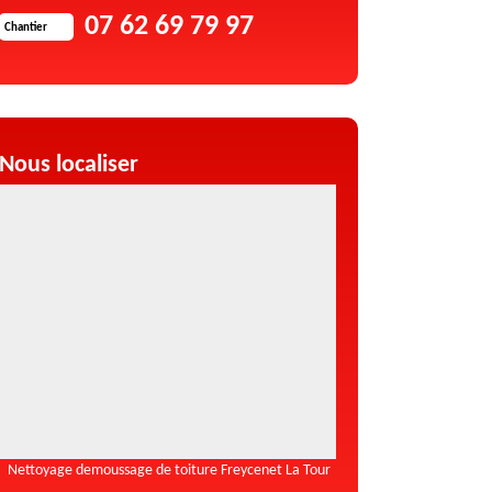
07 62 69 79 97
Chantier
Nous localiser
Nettoyage demoussage de toiture Freycenet La Tour