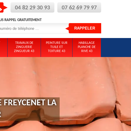
04 82 29 30 93
07 62 69 79 97
US RAPPEL GRATUITEMENT
T
TRAVAUX DE
PEINTURE SUR
HABILLAGE
ZINGUERIE
TUILE ET
PLANCHE DE
ZINGUEUR 43
TOITURE 43
RIVE 43
 FREYCENET LA
R