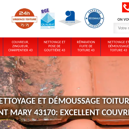
ON VO
COUVREUR,
NETTOYAGE ET
RÉPARATION
NETTOYAGE E
ZINGUEUR,
POSE DE
FUITE DE
DÉMOUSSAGE
CHARPENTIER 43
GOUTTIÈRE 43
TOITURE 43
TOITURE 43
ETTOYAGE ET DÉMOUSSAGE TOITUR
NT MARY 43170: EXCELLENT COUV