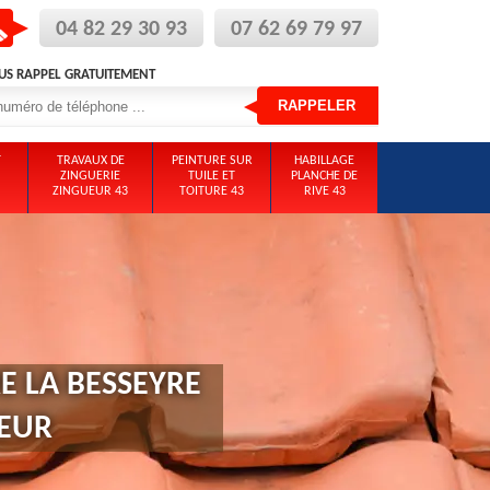
04 82 29 30 93
07 62 69 79 97
US RAPPEL GRATUITEMENT
T
TRAVAUX DE
PEINTURE SUR
HABILLAGE
ZINGUERIE
TUILE ET
PLANCHE DE
ZINGUEUR 43
TOITURE 43
RIVE 43
E LA BESSEYRE
REUR