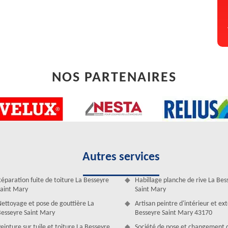
 surface du toit peuvent engendrer la porosité des tuiles. Une toiture
leil. Ainsi, préférez le nettoyage et démoussage de toit pour protéger
NOS PARTENAIRES
Autres services
éparation fuite de toiture La Besseyre
Habillage planche de rive La Bes
re à La Besseyre Saint Mary
aint Mary
Saint Mary
i consiste à enlever les mousses qui s’entassent sur la surface. Ces
ettoyage et pose de gouttière La
Artisan peintre d'intérieur et ex
itées pour épargner son envahissement précoce. En activité pour toute
esseyre Saint Mary
Besseyre Saint Mary 43170
lty David met en place des services de qualité auxquels vous pouvez
einture sur tuile et toiture La Besseyre
Société de pose et changement 