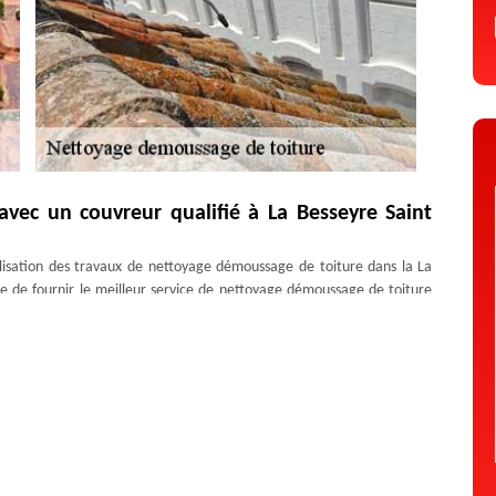
avec un couvreur qualifié à La Besseyre Saint
alisation des travaux de nettoyage démoussage de toiture dans la La
e de fournir le meilleur service de nettoyage démoussage de toiture
uvreur professionnel. En effet, en faisant appel à lui, vous pouvez donc
démoussage de toiture bien compétente. De plus, ce couvreur sera bien
t démousser votre toit dans la meilleure condition qui possible. Faites
sole au mieux. Bien que vous ne disposiez pas d’isolation de toiture,
 offre quand même un atout pour la tenue de l’habitat. En effet, les