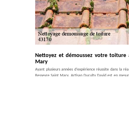
Nettoyez et démoussez votre toiture 
Mary
Ayant plusieurs années d’expérience réussite dans la ré
Besseyre Saint Mary, Artisan Duculty David est en mesur
dans tout le 43170, par le biais de l’intervention de son co
bénéficier de l’intervention d’un couvreur nettoyage et 
équipé et bien formé et ce qui lui permettra de nettoyer e
appel à lui !
Etanchéité de toit par un nettoyage
Une toiture bien nettoyée est également une toiture qui i
une toiture qui ne dispose pas de lichens et de mousses