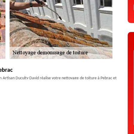
ebrac
san Artisan Duculty David réalise votre nettoyage de toiture à Pebrac et
oit demande de disposer des matériaux et des systèmes de sécurité
fessionnel. Cela vous permet en effet d’obtenir à la fois un travail de
terventions à réaliser. En activité d’entretien de toit 43300, notre
ure à Pebrac.
yage démoussage de toiture qualifiée à Pebrac
se de nettoyage et demoussage de toiture installée dans la Pebrac qui
ntenance de la toiture dans tout le 43300. Grâce à sa qualification et à