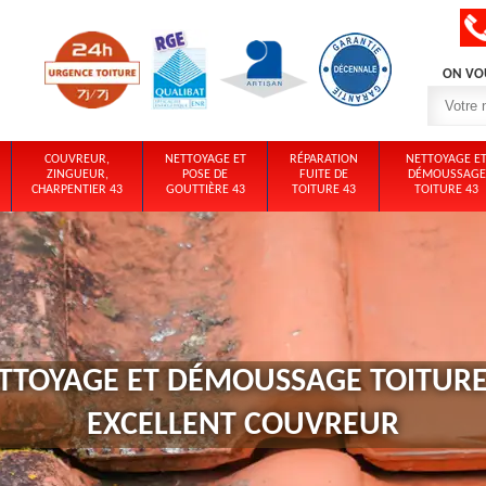
ON VO
COUVREUR,
NETTOYAGE ET
RÉPARATION
NETTOYAGE E
ZINGUEUR,
POSE DE
FUITE DE
DÉMOUSSAGE
CHARPENTIER 43
GOUTTIÈRE 43
TOITURE 43
TOITURE 43
TTOYAGE ET DÉMOUSSAGE TOITURE
EXCELLENT COUVREUR