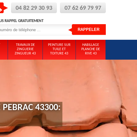
04 82 29 30 93
07 62 69 79 97
US RAPPEL GRATUITEMENT
T
TRAVAUX DE
PEINTURE SUR
HABILLAGE
ZINGUERIE
TUILE ET
PLANCHE DE
ZINGUEUR 43
TOITURE 43
RIVE 43
 PEBRAC 43300: