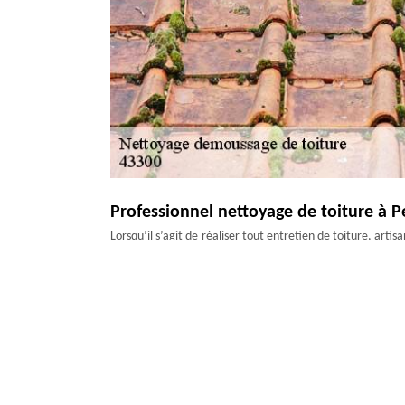
Professionnel nettoyage de toiture à P
Lorsqu’il s’agit de réaliser tout entretien de toiture, arti
ses environs. Parce que l’intervention en travaux de t
adéquats, il est important de confier les travaux à un pro
qualité, mais également une assurance pour toutes les in
équipe propose un devis nettoyage et démoussage de toit
Faites appel à une entreprise de netto
Experte en couverture, Artisan Duculty David est entrepri
fournit divers types de services pour l’entretien et la mai