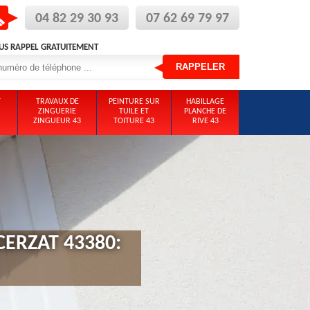
04 82 29 30 93
07 62 69 79 97
US RAPPEL GRATUITEMENT
T
TRAVAUX DE
PEINTURE SUR
HABILLAGE
ZINGUERIE
TUILE ET
PLANCHE DE
ZINGUEUR 43
TOITURE 43
RIVE 43
CERZAT 43380: