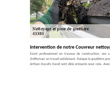
Intervention de notre Couvreur nettoya
Etant professionnel en travaux de construction, nos 
d’effectuer un travail satisfaisant. Puisque la gouttière 
Artisan Duculty David sont déjà préparés pour cela. Avec 
comme neuves après leur intervention. A vous ensuite de
détérioré rapidement.
Entretenir sa gouttière dans la meilleu
Le fait d’entretenir régulièrement votre gouttière perm
d’être bon état pour assurer son rôle pendant longtemps pos
travaux de nettoyage sont fortement conseillés. Alors, fac
Duculty David dans la Cerzat pour effectuer le meilleu