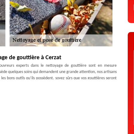
ge de gouttière à Cerzat
couvreurs experts dans le nettoyage de gouttière sont en mesure
possède quelques soins qui demandent une grande attention, nos artisans
les bons outils qu’ils possèdent, soyez sûrs que vos gouttières seront
 prendre soin de vos gouttières nettoyées pour éviter de les avoir
re condition à Cerzat
et à votre système d’évacuation d’eau pluviale d’être performant et
sible. Ainsi, pour pouvoir l’entretenir le plus longtemps possible, des
e à cela, nous vous invitons à profiter du professionnalisme de Artisan
r nettoyage à votre gouttière dans le 43380. En effet, en tant que