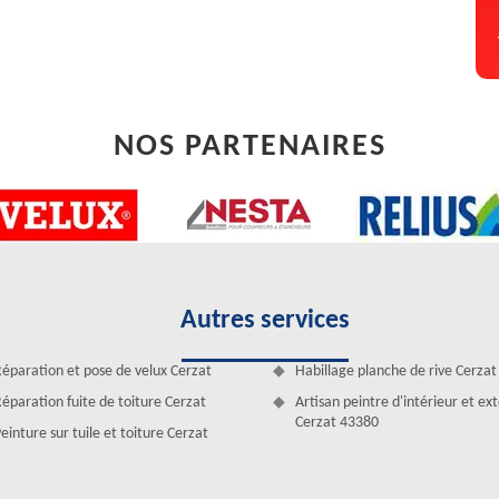
oute la qualité requise pour pouvoir nettoyer votre gouttière dans la
NOS PARTENAIRES
Autres services
éparation et pose de velux Cerzat
Habillage planche de rive Cerzat
r tout Cerzat
éparation fuite de toiture Cerzat
Artisan peintre d'intérieur et ex
avid pour effectuer l’entretien et la maintenance de votre gouttière ?
Cerzat 43380
einture sur tuile et toiture Cerzat
le tarif abordable pour le nettoyage quel que soit le type de gouttière
pouvez faire vous-même. Mais il est toujours mieux de contacter un
également un grand gain de temps pour l’intervention. Notre coût