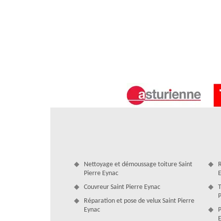
gouttière a pour principal but de prolonger leur durée d
Duculty David, chaque projet peut être réalisé à prix mi
rapport qualité-prix.
Nettoyage et démoussage toiture Saint
R
Pierre Eynac
La Pose de gouttière à Saint Pierre Eyn
Couvreur Saint Pierre Eynac
T
Il faut savoir que la gouttière est un élément essentiel pour
P
Réparation et pose de velux Saint Pierre
bien attention. Prenons l’exemple d’une gouttière en zi
Eynac
P
professionnalisme. Il en faut de nombreux matériaux, mais 