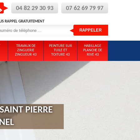
04 82 29 30 93
07 62 69 79 97
US RAPPEL GRATUITEMENT
T
TRAVAUX DE
PEINTURE SUR
HABILLAGE
ZINGUERIE
TUILE ET
PLANCHE DE
ZINGUEUR 43
TOITURE 43
RIVE 43
SAINT PIERRE
NEL