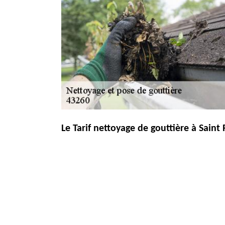
Le Tarif nettoyage de gouttière à Saint
Si vous avez un projet, il ne faut pas hésiter à se renseign
qui peuvent mettre en jeu la facture : la longueur de goutt
la main d’œuvre. Vous pouvez demander de renseignemen
assure de proposer un prix à la hauteur de tous budgets.
Notre Prix nettoyage de gouttière à Sai
L’entretien de gouttière est l’un des moyens le plus sûr po
engager, nous pouvons vous donner le prix nettoyage de go