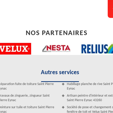
e vie et éviter des difficultés importantes à l’habitat. Chez Artisan
nime même avec une qualité parfaite des travaux. Nous assurons un bon
NOS PARTENAIRES
Autres services
éparation fuite de toiture Saint Pierre
Habillage planche de rive Saint P
Eynac
Eynac
ac par nos zingueurs
ravaux de zinguerie, zingueur Saint
Artisan peintre d'intérieur et ex
 l’étanchéité de la toiture. Pour la pose de gouttière, il faut faire très
ierre Eynac
Saint Pierre Eynac 43260
nc. D’abord, c’est un matériau solide et son installation demande du
einture sur tuile et toiture Saint Pierre
Société de pose et changement 
surtout il faut bien mesurer la gouttière et la descente. Faites appel
Eynac
fenêtre de toit et Velux Saint Pi