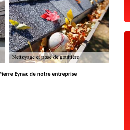
 Pierre Eynac de notre entreprise
er sur le tarif de nettoyage d’une gouttière. Il y a de nombreux critères
ière, son état, son matériau, la hauteur du toit, la durée du travail et
ts en ligne ou par appel téléphonique. Notre entreprise sur 43260
nt Pierre Eynac
ur qu’elle reste fonctionnelle et remplir son rôle. Si vous voulez nous
uttière sur toutes nos prestations. N’oubliez pas que le nettoyage de