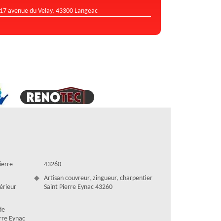
17 avenue du Velay, 43300 Langeac
ierre
43260
Artisan couvreur, zingueur, charpentier
térieur
Saint Pierre Eynac 43260
de
erre Eynac