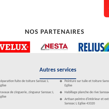
surtout il faut bien mesurer la gouttière et la descente. Faites appel
ir partout dans cette ville et ne risque pas de vous décevoir.
NOS PARTENAIRES
Autres services
éparation fuite de toiture Sanssac L
Peinture sur tuile et toiture Sans
os gouttières à Sanssac L Eglise
glise
Eglise
vacuation d’eau pluviale, il est plus que nécessaire de procéder à la
ravaux de zinguerie, zingueur Sanssac L
Habillage planche de rive Sanssac
ès régulier. En effet, il est indispensable que vous pensiez à nettoyer
glise
Artisan peintre d'intérieur et ex
nssac L Eglise, Artisan Duculty David est l’entreprise la mieux placée
Sanssac L Eglise 43320
on. Pour ce fait, confiez vos projets d’entretien de gouttière dans le