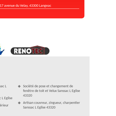
17 avenue du Velay, 43300 Langeac
sac L
Société de pose et changement de
fenêtre de toit et Velux Sanssac L Eglise
43320
 L Eglise
Artisan couvreur, zingueur, charpentier
térieur
Sanssac L Eglise 43320