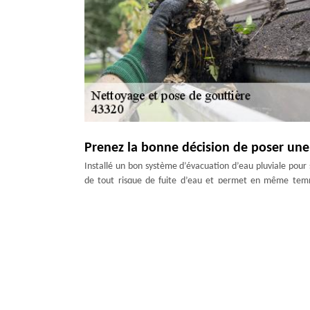
Prenez la bonne décision de poser une 
Installé un bon système d’évacuation d’eau pluviale pour
de tout risque de fuite d’eau et permet en même temp
effectuer la pose d’une gouttière est tellement nécessaire 
Sanssac L Eglise, nous pouvons vous aider en vous proposa
appel à Artisan Duculty David ! Ayant la compétence et l
Duculty David est dans la capacité totale d’effectuer une b
La Pose de gouttière à Sanssac L Eglise
Il faut savoir que la gouttière est un élément essentiel pour
bien attention. Prenons l’exemple d’une gouttière en zi