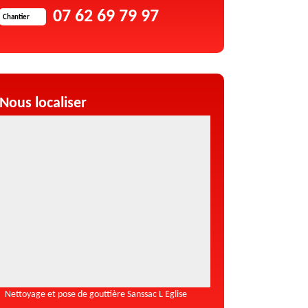
07 62 69 79 97
Chantier
Nous localiser
Nettoyage et pose de gouttière Sanssac L Eglise