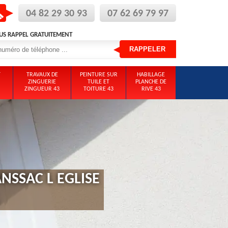
04 82 29 30 93
07 62 69 79 97
US RAPPEL GRATUITEMENT
T
TRAVAUX DE
PEINTURE SUR
HABILLAGE
ZINGUERIE
TUILE ET
PLANCHE DE
ZINGUEUR 43
TOITURE 43
RIVE 43
NSSAC L EGLISE