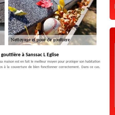
gouttière à Sanssac L Eglise
 sa maison est en fait le meilleur moyen pour protéger son habitation
s à la couverture de bien fonctionner correctement. Dans ce cas,
et très conseillé. Alors, si vous avez décidé d’installer une gouttière
nt de le confier à une entreprise de pose de gouttière fiable. Faites
’expérience nécessaire pour les travaux de pose de gouttière, Artisan
onne pose de gouttière dans le 43320. Faites lui confiance !
 par nos zingueurs
 l’étanchéité de la toiture. Pour la pose de gouttière, il faut faire très
nc. D’abord, c’est un matériau solide et son installation demande du