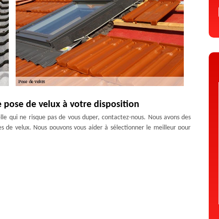
e pose de velux à votre disposition
nelle qui ne risque pas de vous duper, contactez-nous. Nous avons des
pes de velux. Nous pouvons vous aider à sélectionner le meilleur pour
e nous déplacer dans tout Aiguilhe pour ce genre de service. Nous
oit. Appelez-nous pour discuter de votre projet.
ilhe
 à prix concurrentiel, notre entreprise Artisan Duculty David est celle
ls qui est formée pour des travaux de velux. Il arrive qu’un velux
rfois une réparation ne résolve rien. De ce fait, seul un changement
r être à la hauteur de votre budget.