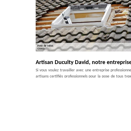
Artisan Duculty David, notre entrepris
Si vous voulez travailler avec une entreprise profession
artisans certifiés professionnels pour la pose de tous ty
votre toiture et votre maison. Nous sommes en mesure d
avons une maîtrise parfaite de tous les types de velux de t
Notre prix changement de velux à Aigu
Si vous voulez avoir des travaux performants et bien faites
qu’il vous faut. Nous sommes une équipe de professionne
rencontre un problème de panne ou de détérioration et pa
peut tout résoudre. Le prix de notre société est révisé pou