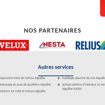
NOS PARTENAIRES
Autres services
aison à Aiguilhe
 pose de velux est le meilleur moyen d’apporter de la luminosité, de
éparation fuite de toiture Aiguilhe
Habillage planche de rive Aiguil
. De ce fait, Installé des fenêtres de toit est souvent nécessaire. Dans
ettoyage et pose de gouttière Aiguilhe
Artisan peintre d'intérieur et ex
s fournir la meilleure intervention pour ce service. Doté de plusieurs
Aiguilhe 43000
einture sur tuile et toiture Aiguilhe
 à sa disposition des couvreurs pose de velux compétents, Artisan
 charge et d’assurer la pose de velux de votre maison dans la Aiguilhe