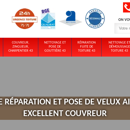
ON VO
COUVREUR,
NETTOYAGE ET
RÉPARATION
NETTOYAGE E
ZINGUEUR,
POSE DE
FUITE DE
DÉMOUSSAGE
CHARPENTIER 43
GOUTTIÈRE 43
TOITURE 43
TOITURE 43
E RÉPARATION ET POSE DE VELUX AI
EXCELLENT COUVREUR