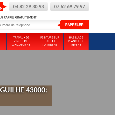
04 82 29 30 93
07 62 69 79 97
US RAPPEL GRATUITEMENT
T
TRAVAUX DE
PEINTURE SUR
HABILLAGE
ZINGUERIE
TUILE ET
PLANCHE DE
ZINGUEUR 43
TOITURE 43
RIVE 43
GUILHE 43000: