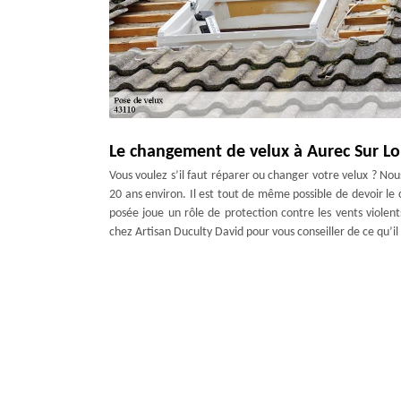
Le changement de velux à Aurec Sur Lo
Vous voulez s’il faut réparer ou changer votre velux ? Nou
20 ans environ. Il est tout de même possible de devoir le 
posée joue un rôle de protection contre les vents violen
chez Artisan Duculty David pour vous conseiller de ce qu’il 
Service de réparation de fenêtre de toi
Concernant la réalisation des travaux de réparation de fen
prise en charge afin d’éviter les interventions ratées et 
faire appel à une entreprise qualifiée et bien expérimenté
fenêtre de toit à Aurec Sur Loire et dans tout le 43110. En
fenêtre de votre toit pourra même gagner de la performance