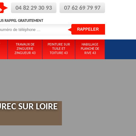
04 82 29 30 93
07 62 69 79 97
US RAPPEL GRATUITEMENT
T
TRAVAUX DE
PEINTURE SUR
HABILLAGE
ZINGUERIE
TUILE ET
PLANCHE DE
ZINGUEUR 43
TOITURE 43
RIVE 43
UREC SUR LOIRE