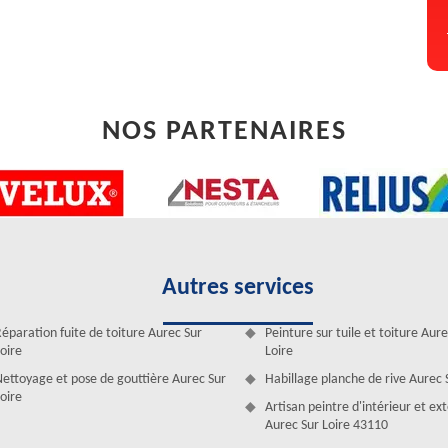
NOS PARTENAIRES
ur Loire
Autres services
ne aération convenable à votre maison ? Contactez notre entreprise.
ient à votre projet. Vous pouvez nous passer votre demande de devis
éparation fuite de toiture Aurec Sur
Peinture sur tuile et toiture Aur
43110. Vous aurez un devis détaillé, personnalisé et crédible pour le
oire
Loire
le type et le modèle de velux seront notés dans votre devis.
ettoyage et pose de gouttière Aurec Sur
Habillage planche de rive Aurec 
oire
 à Aurec Sur Loire
Artisan peintre d'intérieur et ex
Aurec Sur Loire 43110
ige beaucoup de la compétence et aussi d’un grand savoir. En effet, si