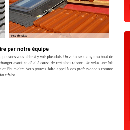
ire par notre équipe
s pouvons vous aider à y voir plus clair. Un velux se change au bout de
changer avant ce délai à cause de certaines raisons. Un velux une fois
ts et l’humidité. Vous pouvez faire appel à des professionnels comme
faut faire.
t à Aurec Sur Loire
être de toit, évitez de faire appel ou d’engager n’importe qui pour sa
des accidents qui peuvent être provoqué par cela. En ce sens, veuillez
 telle que Artisan Duculty David pour effectuer la réparation de votre
 faisant appel à lui, la réparation de votre velux sera un succès et la
 et surtout de la longévité. Alors, n’hésitez pas à le contacter !