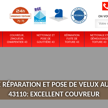
ON VO
COUVREUR,
NETTOYAGE ET
RÉPARATION
NETTOYAGE E
ZINGUEUR,
POSE DE
FUITE DE
DÉMOUSSAGE
CHARPENTIER 43
GOUTTIÈRE 43
TOITURE 43
TOITURE 43
 RÉPARATION ET POSE DE VELUX A
43110: EXCELLENT COUVREUR