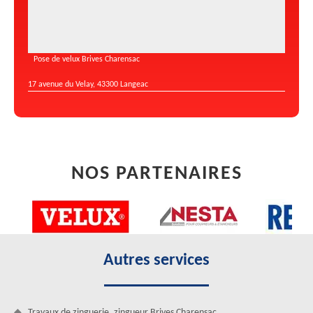
Pose de velux Brives Charensac
17 avenue du Velay, 43300 Langeac
NOS PARTENAIRES
Autres services
Travaux de zinguerie, zingueur Brives Charensac