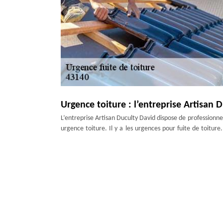
Urgence toiture : l’entreprise Artisan 
L’entreprise Artisan Duculty David dispose de professionne
urgence toiture. Il y a les urgences pour fuite de toiture.
pour solutionner une telle situation. Il y a comme urge
couvertures emportées par une rafale de vent… Souvent la 
bâche de protection. Contactez-la en urgence.
De l’Urgence réparation toiture par Ar
La plupart des gens n’ont pas accès à sa toiture à ca
problème, c’est déjà grave. La fuite est présente depuis
votre maison. Vous pouvez protéger vos meubles à ce mo