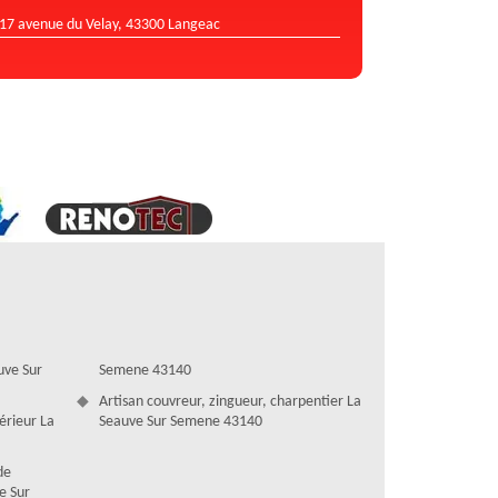
17 avenue du Velay, 43300 Langeac
uve Sur
Semene 43140
Artisan couvreur, zingueur, charpentier La
térieur La
Seauve Sur Semene 43140
de
e Sur