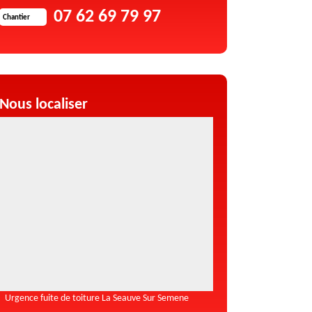
07 62 69 79 97
Chantier
Nous localiser
Urgence fuite de toiture La Seauve Sur Semene