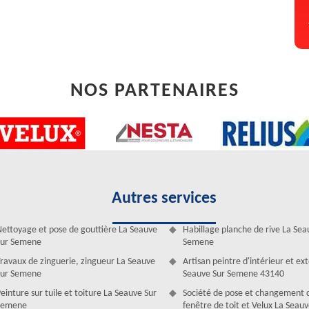
 le déplacement dans tout 43140 et la ville de La Seauve Sur Semene.
NOS PARTENAIRES
Autres services
ge de toiture avec efficacité et rapidité
ettoyage et pose de gouttière La Seauve
Habillage planche de rive La Sea
ant l’existence de dégradation sur la toiture. N’attendez pas si vous
Sur Semene
Semene
iles par terre par exemple. Il faut assurer un dépannage. Dans votre
ravaux de zinguerie, zingueur La Seauve
Artisan peintre d'intérieur et ex
st reconnue pour la qualité de ses dépannages. Ses dépannages sont
Sur Semene
Seauve Sur Semene 43140
dre une gouttière verticale bouchée, remettre en place une couverture
einture sur tuile et toiture La Seauve Sur
Société de pose et changement 
 pensant à la durabilité des résultats.
Semene
fenêtre de toit et Velux La Seauv