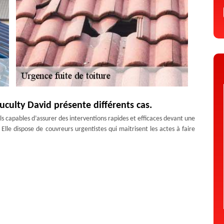
Duculty David présente différents cas.
ls capables d’assurer des interventions rapides et efficaces devant une
 Elle dispose de couvreurs urgentistes qui maitrisent les actes à faire
nce les accidents variés comme la chute d’objets sur la toiture, les
première action à faire c’est de protéger la toiture par la pose d’une
tisan Duculty David et ses couvreurs
use de son emplacement. Toutefois, quand la toiture rencontre un
 un certain temps quand une tâche apparaît aux plafonds intérieurs de
ment, mais vous devriez également penser à une urgence réparation