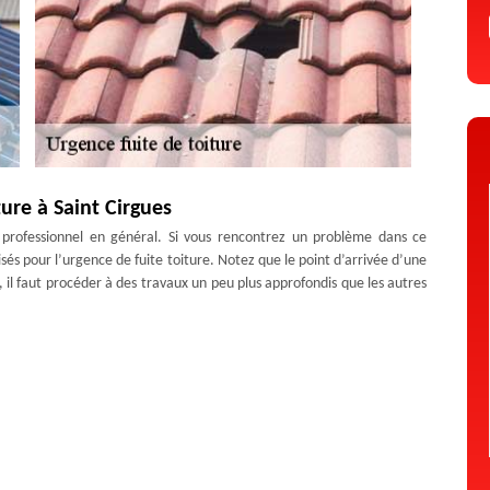
ure à Saint Cirgues
e professionnel en général. Si vous rencontrez un problème dans ce
sés pour l’urgence de fuite toiture. Notez que le point d’arrivée d’une
, il faut procéder à des travaux un peu plus approfondis que les autres
vous pouvez faire appel à nous pour l’intervention.
iture à Saint Cirgues pour vous servir
ion pour remédier à la fuite de toiture. Parfois, un simple nettoyage
s usés ou manquants comme les tuiles ou les ardoises. L’étanchéité du
plus son rôle. Il faut confier tout cela à un couvreur. Vous pouvez nous
 faire sans risque de commettre des erreurs.