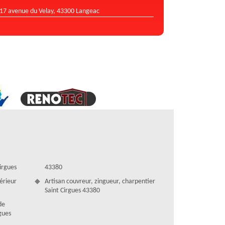
17 avenue du Velay, 43300 Langeac
irgues
43380
térieur
Artisan couvreur, zingueur, charpentier
Saint Cirgues 43380
de
rgues