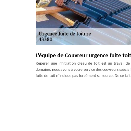
L’équipe de Couvreur urgence fuite toit
Repérer une infiltration d’eau de toit est un travail d
domaine, nous avons à votre service des couvreurs spéciali
fuite de toit n’indique pas forcément sa source. De ce fait
interventions. Si vous êtes dans le 43380 ou ses environs, 
Notre équipe de Couvreur réparation to
Un couvreur réparation toiture trouve toujours une solut
peut suffire. Sans oublier les remplacements des élément
toit doit être également remplacée au cas où elle ne tient 
faire confiance à Artisan Duculty David pour les travaux à