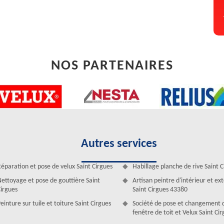
NOS PARTENAIRES
ion fuite toiture à Saint Cirgues
Autres services
ite toiture fiable dans la Saint Cirgues, vous êtes au bon endroit car
t de faire appel à Artisan Duculty David. D’ailleurs, la réparation
éparation et pose de velux Saint Cirgues
Habillage planche de rive Saint C
avoir faire et beaucoup de professionnalisme et c’est pour cette raison
ettoyage et pose de gouttière Saint
Artisan peintre d'intérieur et ex
onible dans tout le 43380, il rempli toute la qualité requise pour
irgues
Saint Cirgues 43380
re maison. En effet, veuillez faire appel à Artisan Duculty David pour
einture sur tuile et toiture Saint Cirgues
Société de pose et changement 
fenêtre de toit et Velux Saint Ci