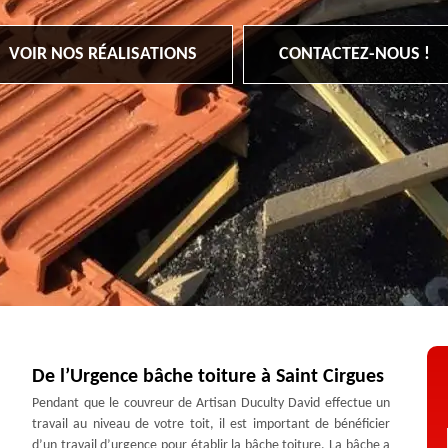
VOIR NOS RÉALISATIONS
CONTACTEZ-NOUS !
De l’Urgence bâche toiture à Saint Cirgues
Pendant que le couvreur de Artisan Duculty David effectue un
travail au niveau de votre toit, il est important de bénéficier
d’un travail d’urgence pour établir la bâche toiture. La bâche a