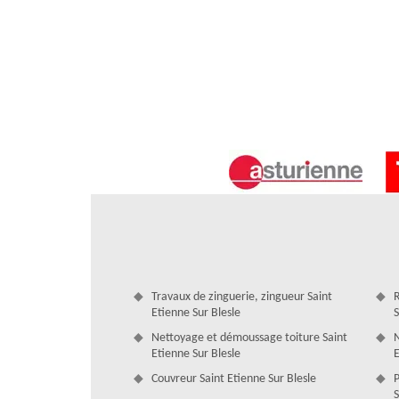
global des dépenses pour réaliser les travaux à faire. Nos c
devis est 100% gratuit.
Travaux de zinguerie, zingueur Saint
R
Notre entreprise Artisan Duculty David 
Etienne Sur Blesle
S
toiture
Nettoyage et démoussage toiture Saint
N
Notre entreprise Artisan Duculty David excelle dans l
Etienne Sur Blesle
E
interventions sont réalisées par des couvreurs expérimen
Couvreur Saint Etienne Sur Blesle
P
trouver rapidement l’origine de la fuite de toiture. Ils sa
S