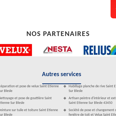
ouvreurs ne peuvent effectuer les travaux que si le devis est validé. Ce
NOS PARTENAIRES
Autres services
éparation et pose de velux Saint Etienne
Habillage planche de rive Saint 
excelle en recherche de l’origine de la fuite de
ur Blesle
Sur Blesle
ettoyage et pose de gouttière Saint
Artisan peintre d'intérieur et ex
es travaux de recherche de l’origine d’une fuite de toiture. Nos
tienne Sur Blesle
Saint Etienne Sur Blesle 43450
tés. Ils maitrisent l’utilisation des produits et des matériels pour
einture sur tuile et toiture Saint Etienne
Société de pose et changement 
vent rechercher les origines de la fuite de toiture sur toutes formes de
ur Blesle
fenêtre de toit et Velux Saint Et