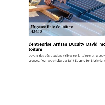
L’entreprise Artisan Duculty David mo
toiture
Devant des dégradations visibles sur la toiture et la couve
preuves. Pour votre toiture à Saint Etienne Sur Blesle da
Elle dispose de couvreurs qualifiés et expérimentés pour
répare efficacement les fissures et les joints d’étanché
importantes, il change immédiatement avec efficacité et pr
Notre couvreur établit sur place votre 
Devant une fuite de toiture chez vous à Saint Etienne Sur
Duculty David. En entreprise de proximité, nos couvreurs 
le couvreur chef d’équipe va établir sur place votre devis.