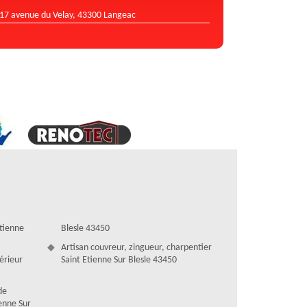
17 avenue du Velay, 43300 Langeac
Etienne
Blesle 43450
Artisan couvreur, zingueur, charpentier
térieur
Saint Etienne Sur Blesle 43450
de
ienne Sur