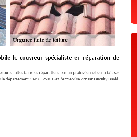
bile le couvreur spécialiste en réparation de
rture, faites faire les réparations par un professionnel qui a fait ses
ns le département 43450, vous avez l’entreprise Artisan Duculty David.
 assurer les réparations sur la toiture et la couverture. Le couvreur
ité défaillants. Il est à souligner que lorsque les dégradations sont
écision l’élément défaillant.
devis fuite de toiture 100% gratuit
 Blesle, n’attendez pas. Contactez rapidement notre entreprise Artisan
urgentistes seront chez vous rapidement. Après une inspection rapide,
 Il est habilité pour effectuer cette mission. Le devis donne le montant