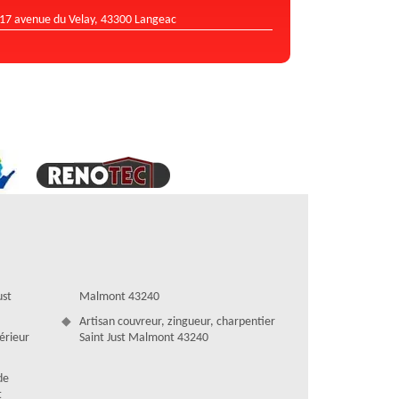
17 avenue du Velay, 43300 Langeac
ust
Malmont 43240
Artisan couvreur, zingueur, charpentier
térieur
Saint Just Malmont 43240
de
t