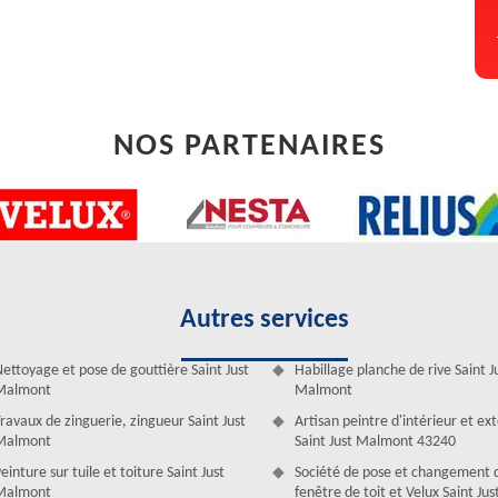
NOS PARTENAIRES
Autres services
s le 43240 ? L’entreprise Artisan Duculty David
ettoyage et pose de gouttière Saint Just
Habillage planche de rive Saint J
Malmont
Malmont
ec. C’est un indice de l’existence d’une infiltration de toiture. Confiez
ravaux de zinguerie, zingueur Saint Just
Artisan peintre d'intérieur et ex
y David. Ses couvreurs commencent par protéger l’intérieur en posant
Malmont
Saint Just Malmont 43240
vreurs se mettent à la recherche de l’origine de la fuite de toiture en
einture sur tuile et toiture Saint Just
Société de pose et changement 
oit les matériels dédiés (caméra, sonde…). Faites confiance au savoir-
Malmont
fenêtre de toit et Velux Saint Jus