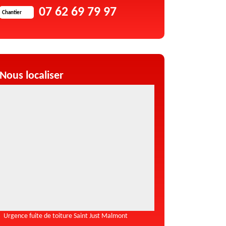
07 62 69 79 97
Chantier
Nous localiser
Urgence fuite de toiture Saint Just Malmont