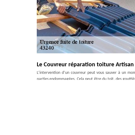
Le Couvreur réparation toiture Artisan
L’intervention d’un couvreur peut vous sauver à un mom
parties endommagées. Cela peut être du toit, des gouttière
s’attendre à une fuite tôt ou tard. Nos couvreurs savent
meilleure solution pour éviter les dégâts. Vous pouvez leur
Notre couvreur établit sur place votre 
Devant une fuite de toiture chez vous à Saint Just Malm
Duculty David. En entreprise de proximité, nos couvreurs 
le couvreur chef d’équipe va établir sur place votre devis.
global des dépenses pour réaliser les travaux à faire. Nos c