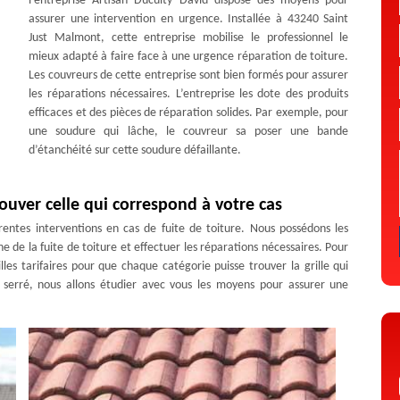
l’entreprise Artisan Duculty David dispose des moyens pour
assurer une intervention en urgence. Installée à 43240 Saint
Just Malmont, cette entreprise mobilise le professionnel le
mieux adapté à faire face à une urgence réparation de toiture.
Les couvreurs de cette entreprise sont bien formés pour assurer
les réparations nécessaires. L’entreprise les dote des produits
efficaces et des pièces de réparation solides. Par exemple, pour
une soudure qui lâche, le couvreur sa poser une bande
d’étanchéité sur cette soudure défaillante.
trouver celle qui correspond à votre cas
érentes interventions en cas de fuite de toiture. Nous possédons les
e de la fuite de toiture et effectuer les réparations nécessaires. Pour
illes tarifaires pour que chaque catégorie puisse trouver la grille qui
serré, nous allons étudier avec vous les moyens pour assurer une