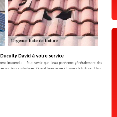
 Duculty David à votre service
ent inattendu. Il faut savoir que l’eau parvienne généralement des
s ou des sous-toitures. Quand l’eau passe à travers la toiture, il faut
 très bien où chercher la source. De ce fait, ils vous proposeront la
 faire confiance pour remettre en état votre toit au plus vite.
devis fuite de toiture 100% gratuit
ont, n’attendez pas. Contactez rapidement notre entreprise Artisan
urgentistes seront chez vous rapidement. Après une inspection rapide,
 Il est habilité pour effectuer cette mission. Le devis donne le montant
ouvreurs ne peuvent effectuer les travaux que si le devis est validé. Ce