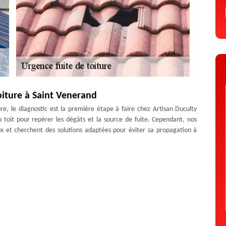
oiture à Saint Venerand
re, le diagnostic est la première étape à faire chez Artisan Duculty
du toit pour repérer les dégâts et la source de fuite. Cependant, nos
x et cherchent des solutions adaptées pour éviter sa propagation à
r dès que possible si vous faites face à un problème de toit.
re à Saint Venerand
 d’une toiture peut se produise à tout moment et soudainement. Or,
s’avère très difficile et nécessite beaucoup de la compétence, des
table dont l’intervention d’un vrai couvreur fuite toiture est exigée.
 Venerand ainsi que dans le 43580, vous pouvez compter sur Artisan
e sans problème. Ainsi, en tant que professionnel pour ce service,