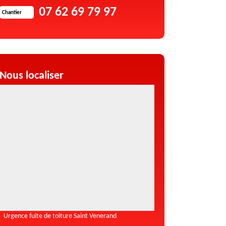
07 62 69 79 97
Chantier
Nous localiser
Urgence fuite de toiture Saint Venerand