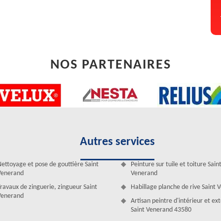
spécialiste en dépannage fuite toiture qui est en mesure de vous
isan Duculty David !
NOS PARTENAIRES
Autres services
ettoyage et pose de gouttière Saint
Peinture sur tuile et toiture Sain
ture à Saint Venerand
Venerand
Venerand
e professionnel en général. Si vous rencontrez un problème dans ce
ravaux de zinguerie, zingueur Saint
Habillage planche de rive Saint
sés pour l’urgence de fuite toiture. Notez que le point d’arrivée d’une
Venerand
Artisan peintre d'intérieur et ex
, il faut procéder à des travaux un peu plus approfondis que les autres
Saint Venerand 43580
vous pouvez faire appel à nous pour l’intervention.