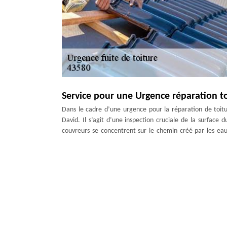
Service pour une Urgence réparation t
Dans le cadre d’une urgence pour la réparation de toitu
David. Il s’agit d’une inspection cruciale de la surface 
couvreurs se concentrent sur le chemin créé par les eau
l’intérieur de votre maison. N’hésitez pas de nous contacte
Intervention en dépannage fuite toitu
Pour information, il faut que vous sachiez que la fuite
effectuer une réparation de toiture suite à une fuite 
matériaux spécifiques et surtout d’une expérience incontes
Dans ce cas, en cas d’une urgence fuite toiture à Saint
Duculty David pour effectuer une dépannage fuite toitur