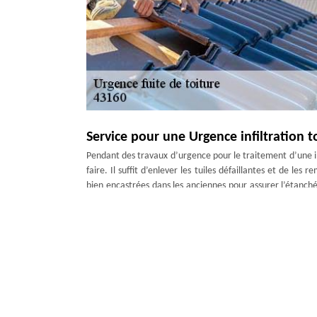
Service pour une Urgence infiltration t
Pendant des travaux d’urgence pour le traitement d’une infi
faire. Il suffit d’enlever les tuiles défaillantes et de les
bien encastrées dans les anciennes pour assurer l’étanché
pour éviter la porosité sur les tuiles. En effet, il faut tou
Notre entreprise Artisan Duculty David
Les travaux de couverture et de toiture se trouvent au cen
David. Nous assurons les installations de toiture mais auss
assurer les réparations en urgence une fuite de toiture. N
méthodique : vérification de la solidité de la toiture avec 
solution la plus efficace pour assurer l’efficacité de l’étanc