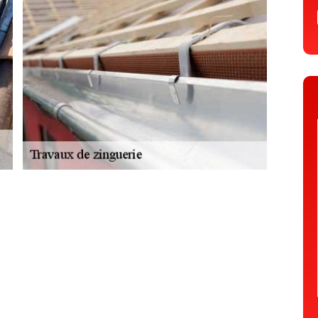
sac En Velay
e au courant que des infiltrations d’eau pourront se présenter. Face à
erie à la perfection et de procéder directement à sa réparation si cette
sable que vous fassiez appel à un couvreur bien expérimenté. En effet,
s et des conséquences que cela peut entrainer. Mais si vous êtes dans
 que nous sommes en mesure de vous aider en vous suggérant de faire
 aurez la chance d’avoir à votre profit un couvreur zingueur qualifié et