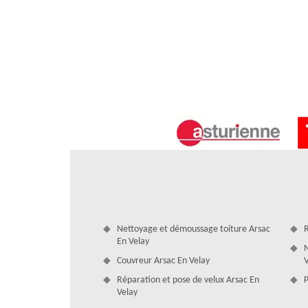
Au service de la zinguerie toiture à Ar
Artisan Artisan Duculty David est le professionnel en trav
chaque demande, notre équipe veille à réaliser toute int
la zinguerie, posent l'ensemble des éléments de zinguerie
descentes, faîtages, rives, noues,…. Nous intervenons en
rénovation.
Nettoyage et démoussage toiture Arsac
R
En Velay
N
Couvreur Arsac En Velay
V
Réparation et pose de velux Arsac En
P
Velay