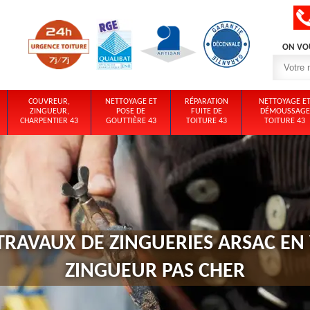
ON VO
COUVREUR,
NETTOYAGE ET
RÉPARATION
NETTOYAGE E
ZINGUEUR,
POSE DE
FUITE DE
DÉMOUSSAGE
CHARPENTIER 43
GOUTTIÈRE 43
TOITURE 43
TOITURE 43
TRAVAUX DE ZINGUERIES ARSAC EN 
ZINGUEUR PAS CHER