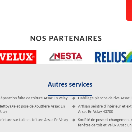
sac En Velay
aux de zinguerie à Arsac En Velay. Livrant des travaux de qualité pour
ervention en neuf comme en rénovation. En tant que professionnels de
 de votre toiture pour garantir son étanchéité : gouttières, chéneaux,
 neuf, à la suite de la pose de votre couverture ou charpente, et en
NOS PARTENAIRES
Autres services
éparation fuite de toiture Arsac En Velay
Habillage planche de rive Arsac 
ettoyage et pose de gouttière Arsac En
Artisan peintre d'intérieur et ex
elay
Arsac En Velay 43700
einture sur tuile et toiture Arsac En Velay
Société de pose et changement 
fenêtre de toit et Velux Arsac En