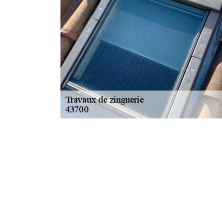
Service de réparation de zinguerie à Ar
En cas de problème de la zinguerie, il est important d’êtr
cela, il est très conseillé d’effectuer ses travaux de zingu
dernière rencontre un problème. Pour cela, il est indispen
cela est recommandé afin d’éviter les interventions ratée
la Arsac En Velay ou quelque part dans le 43700, sachez
appel à Artisan Duculty David. En faisant appel à lui, vous
compétent.