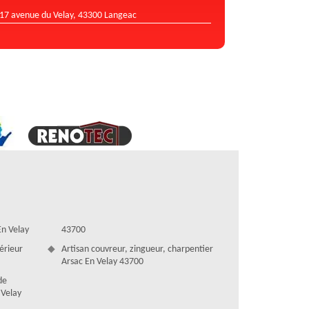
17 avenue du Velay, 43300 Langeac
En Velay
43700
térieur
Artisan couvreur, zingueur, charpentier
Arsac En Velay 43700
de
 Velay