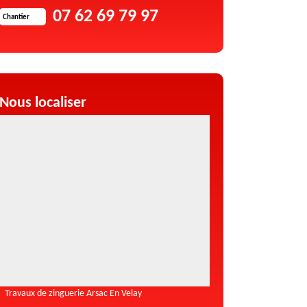
07 62 69 79 97
Chantier
Nous localiser
Travaux de zinguerie Arsac En Velay