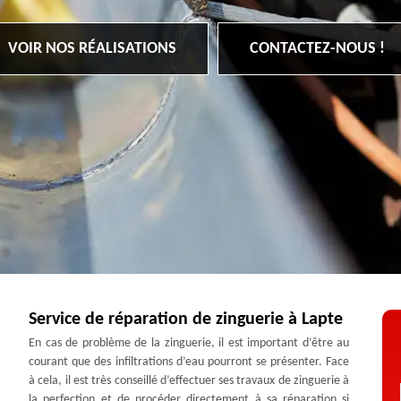
VOIR NOS RÉALISATIONS
CONTACTEZ-NOUS !
Service de réparation de zinguerie à Lapte
En cas de problème de la zinguerie, il est important d’être au
courant que des infiltrations d’eau pourront se présenter. Face
à cela, il est très conseillé d’effectuer ses travaux de zinguerie à
la perfection et de procéder directement à sa réparation si