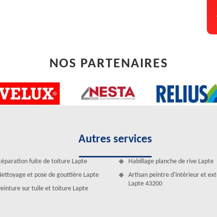
aine. Notre but pour toute réparation de zinguerie à Lapte est de vous
rs étanches. Artisan zingueur pour tout 43200, nous réalisons des
 est gratuit et récupérable en moins de 24 h.
NOS PARTENAIRES
Autres services
éparation fuite de toiture Lapte
Habillage planche de rive Lapte
ettoyage et pose de gouttière Lapte
Artisan peintre d'intérieur et ex
Lapte 43200
einture sur tuile et toiture Lapte
ose des chéneaux, gouttières et autre), notre équipe Artisan Duculty
de. Professionnels dans le domaine, nous posons les matériaux de
Notre équipe peut également réparer l’origine des éventuelles fuites.