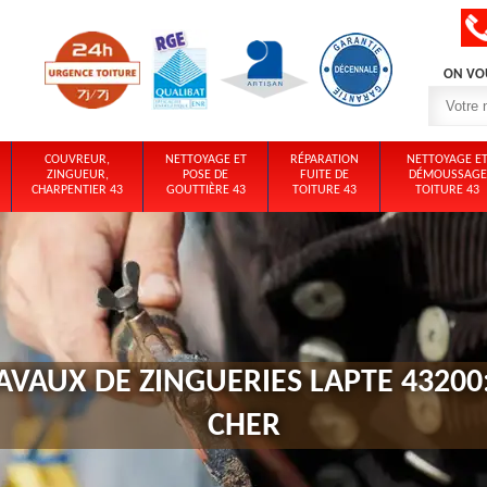
ON VO
COUVREUR,
NETTOYAGE ET
RÉPARATION
NETTOYAGE E
ZINGUEUR,
POSE DE
FUITE DE
DÉMOUSSAGE
CHARPENTIER 43
GOUTTIÈRE 43
TOITURE 43
TOITURE 43
AVAUX DE ZINGUERIES LAPTE 43200
CHER