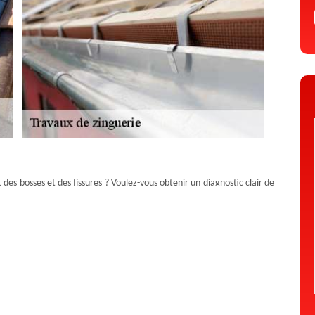
des bosses et des fissures ? Voulez-vous obtenir un diagnostic clair de
uipe de professionnel, les divers travaux de zinguerie seront assurés.
s sont au service de votre habitat. Pour toute réparation de zinguerie
chaque demande. Entreprise de zinguerie à Lapte, notre équipe est
Artisan Duculty David
ges, n’hésitez pas à réaliser le dépannage nécessaire. Colmatage des
e zinc, les artisans zingueurs Artisan Duculty David travaillent avec