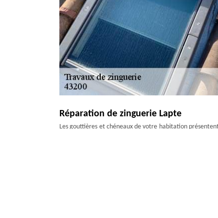
Réparation de zinguerie Lapte
Les gouttières et chéneaux de votre habitation présentent 
l’état général de votre zinguerie ? Effectués par notre éq
Faites appel à artisan Artisan Duculty David : nos artisan
43200, nous réalisons de parfaites interventions pour 
composée de professionnels aguerris dans le domaine.
Réparation de zinguerie avec l’équipe 
Lorsque la zinguerie de votre toiture présente des domma
trous, renforcement des soudures, façonnage des pièces d