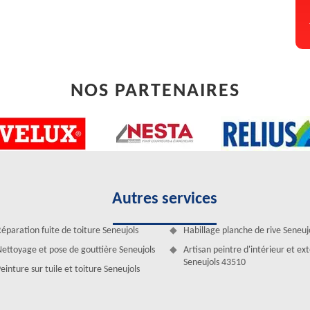
NOS PARTENAIRES
Autres services
éparation fuite de toiture Seneujols
Habillage planche de rive Seneuj
des bosses et des fissures ? Voulez-vous obtenir un diagnostic clair de
ettoyage et pose de gouttière Seneujols
Artisan peintre d'intérieur et ex
uipe de professionnel, les divers travaux de zinguerie seront assurés.
Seneujols 43510
einture sur tuile et toiture Seneujols
s sont au service de votre habitat. Pour toute réparation de zinguerie
haque demande. Entreprise de zinguerie à Seneujols, notre équipe est