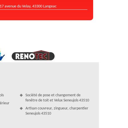
17 avenue du Velay, 43300 Langeac
ols
Société de pose et changement de
fenêtre de toit et Velux Seneujols 43510
térieur
Artisan couvreur, zingueur, charpentier
Seneujols 43510