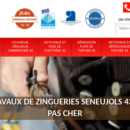
ON VO
COUVREUR,
NETTOYAGE ET
RÉPARATION
NETTOYAGE E
ZINGUEUR,
POSE DE
FUITE DE
DÉMOUSSAGE
CHARPENTIER 43
GOUTTIÈRE 43
TOITURE 43
TOITURE 43
AVAUX DE ZINGUERIES SENEUJOLS 4
PAS CHER