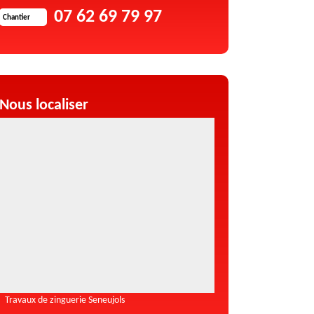
07 62 69 79 97
Chantier
Nous localiser
Travaux de zinguerie Seneujols