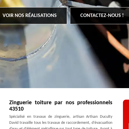
VOIR NOS RÉALISATIONS
CONTACTEZ-NOUS !
Zinguerie toiture par nos professionnels
43510
Spécialisé en travaux de zinguerie, artisan Artisan Duculty
David travaille tous les travaux de raccordement, d’évacuation
d’eau et d’élément métallique sur tout type de toiture. Ayant à