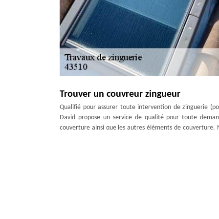
Trouver un couvreur zingueur
Qualifié pour assurer toute intervention de zinguerie (p
David propose un service de qualité pour toute deman
couverture ainsi que les autres éléments de couverture. 
Notre mission est de s’assurer de l’étanchéité du toit en
Entreprise de zinguerie à Seneujols, artisan Artisan Ducult
Devis zingueur : 0 € à récupérer en mo
Artisan couvreur à Seneujols, Artisan Duculty David effectu
la zinguerie permet en effet de protéger efficacement
Professionnelle dans le domaine, notre équipe propose un 
département 43510, nous fournissons une réponse en moins