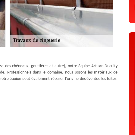
ose des chéneaux, gouttières et autre), notre équipe Artisan Duculty
de. Professionnels dans le domaine, nous posons les matériaux de
Notre équipe peut également réparer l’origine des éventuelles fuites.
 accomplissant toutes tâches visant à éviter les infiltrations d’eau.
y David met en place des services de qualité.
ins de 24 h
e tous les travaux de zinc. Système essentiel pour faire évacuer l’eau,
 la toiture et les façades des infiltrations et des fuites d’eau.
service de devis zingueur à Seneujols gratuit. En activité sur tout le
 de 24 h. Afin de récupérer le devis, vous avez simplement à remplir