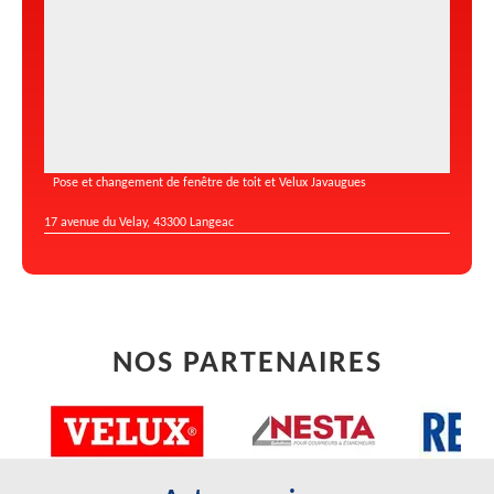
Pose et changement de fenêtre de toit et Velux Javaugues
17 avenue du Velay, 43300 Langeac
NOS PARTENAIRES