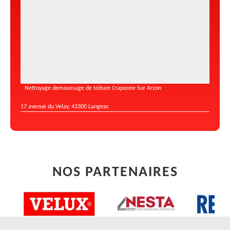
Nettoyage demoussage de toiture Craponne Sur Arzon
17 avenue du Velay, 43300 Langeac
NOS PARTENAIRES