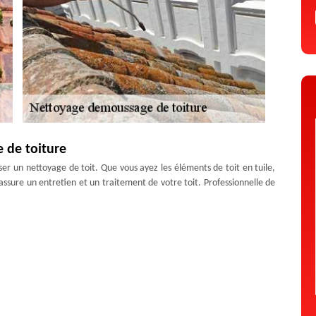
 de toiture
ser un nettoyage de toit. Que vous ayez les éléments de toit en tuile,
assure un entretien et un traitement de votre toit. Professionnelle de
tout nettoyage et démoussage de toiture à Cubelles et ses environs.
ntretien avec des produits adaptés à chaque type de matériaux.
toiture à Cubelles, vous pouvez disposer une terrasse assurée. Le
 déchets qui entravent la bonne tenue du toit. Si votre terrasse sert
yage. Glissante avec des mousses, la terrasse qui n’est pas prise au
té. En activité pour tout nettoyage de toit-terrasse à Cubelles, notre