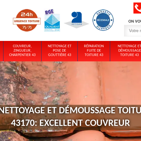
ON VO
COUVREUR,
NETTOYAGE ET
RÉPARATION
NETTOYAGE E
ZINGUEUR,
POSE DE
FUITE DE
DÉMOUSSAGE
CHARPENTIER 43
GOUTTIÈRE 43
TOITURE 43
TOITURE 43
 NETTOYAGE ET DÉMOUSSAGE TOITU
43170: EXCELLENT COUVREUR