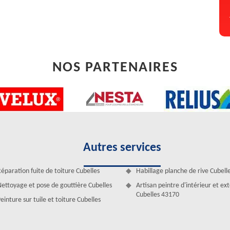
NOS PARTENAIRES
Autres services
ture
éparation fuite de toiture Cubelles
Habillage planche de rive Cubell
emande de nettoyage à un professionnel. Avec l’équipe Artisan Duculty
ettoyage et pose de gouttière Cubelles
Artisan peintre d'intérieur et ex
agement. Comment l’obtenir ? Nous mettons en place le formulaire en
Cubelles 43170
einture sur tuile et toiture Cubelles
poser d’une intervention de qualité. Vous pouvez ainsi obtenir le tarif
 pour raviver la tenue de votre toit.