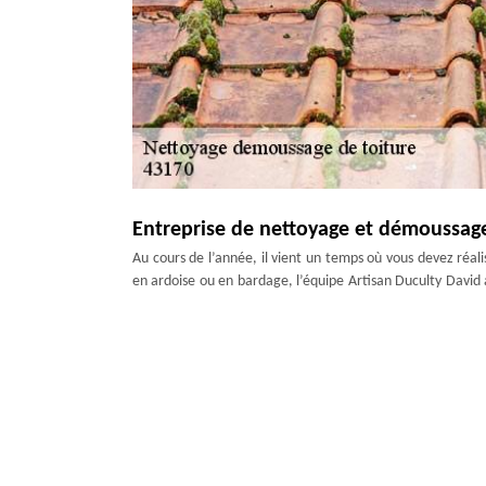
Entreprise de nettoyage et démoussage
Au cours de l’année, il vient un temps où vous devez réali
en ardoise ou en bardage, l’équipe Artisan Duculty David 
la toiture depuis quelques temps, notre équipe réalise 
Grâce à des méthodes bien définies, nous entamons tout e
Etanchéité toit terrasse
Avec l’aide de notre équipe couvreur en nettoyage de 
nettoyage de toit consiste à enlever toutes salissures et
également de toiture, notre équipe s’occupe de son netto
soin peut engendrer des fissures et une mauvaise étanchéi