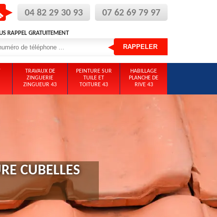
04 82 29 30 93
07 62 69 79 97
US RAPPEL GRATUITEMENT
T
TRAVAUX DE
PEINTURE SUR
HABILLAGE
ZINGUERIE
TUILE ET
PLANCHE DE
ZINGUEUR 43
TOITURE 43
RIVE 43
RE CUBELLES