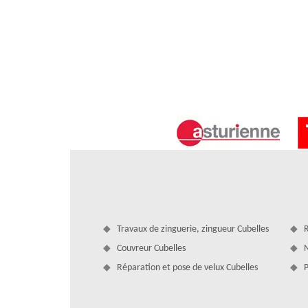
équipe est à votre service.
Devis nettoyage et démoussage de toi
Travaux de zinguerie, zingueur Cubelles
R
Besoin de réaliser un nettoyage de toit ? Confiez votre d
Couvreur Cubelles
N
David, vous pouvez obtenir un devis gratuit et sans eng
Réparation et pose de velux Cubelles
P
ligne gratuit à remplir. En moins de 24 h, vous pouvez dis
propre aux divers travaux dont vous avez besoin de réaliser