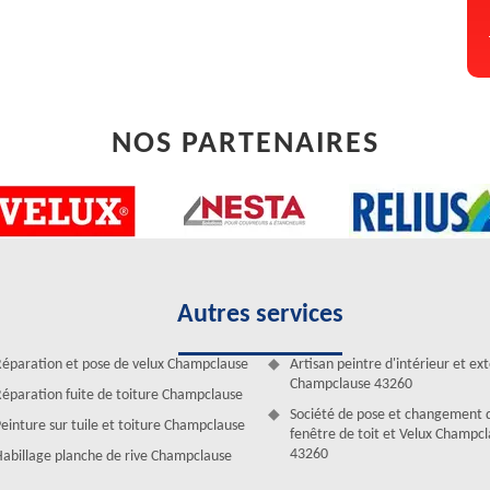
NOS PARTENAIRES
Autres services
 et pose de gouttière à Champclause
 gouttières sur 43260 sont disponibles à tout moment pour vous venir
éparation et pose de velux Champclause
Artisan peintre d'intérieur et ex
vons donné que de la satisfaction à nos clients. La gouttière est plus
Champclause 43260
éparation fuite de toiture Champclause
ns pour laquelle nous travaillons avec des couvreurs diplômés et
Société de pose et changement 
einture sur tuile et toiture Champclause
 changer ou poser tous types de gouttières.
fenêtre de toit et Velux Champc
43260
abillage planche de rive Champclause
outtière à Champclause