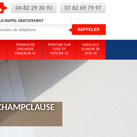
04 82 29 30 93
07 62 69 79 97
US RAPPEL GRATUITEMENT
T
TRAVAUX DE
PEINTURE SUR
HABILLAGE
ZINGUERIE
TUILE ET
PLANCHE DE
ZINGUEUR 43
TOITURE 43
RIVE 43
 CHAMPCLAUSE