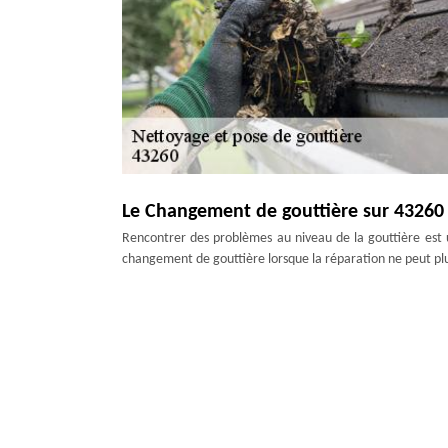
Le Changement de gouttière sur 43260 
Rencontrer des problèmes au niveau de la gouttière est 
changement de gouttière lorsque la réparation ne peut plus
pour la fondation. Il existe de nombreux types de matériau
voulez avoir des détails et des conseils. Nous pouvons int
Notre Devis changement de gouttière dé
Il est temps que vous passiez au changement de votre go
vous inquiétez pas, nous pouvons vous établir le devis q
nous est détaillé et personnalisé. Nous pouvons vous propo
etc. Faites confiance à notre professionnalisme. Vous pou