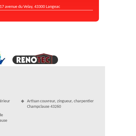
17 avenue du Velay, 43300 Langeac
térieur
Artisan couvreur, zingueur, charpentier
Champclause 43260
de
lause