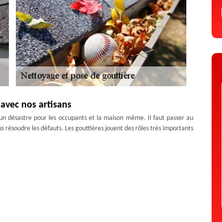
avec nos artisans
un désastre pour les occupants et la maison même. Il faut passer au
 résoudre les défauts. Les gouttières jouent des rôles très importants
x de gouttière dont vous pouvez faire le choix. Contactez-nous si vous
ervenir dans tout Champclause pour vous servir.
taillé pour les clients de 43260
uttière ? Cependant, vous devriez encore préparer votre budget ? Ne
u’il vous faut. Le devis pour le remplacement de votre gouttière chez
ser de différents types de matériaux comme le PVC, le zinc, le cuivre,
vez appeler Artisan Duculty David à tout moment pour vous aider.