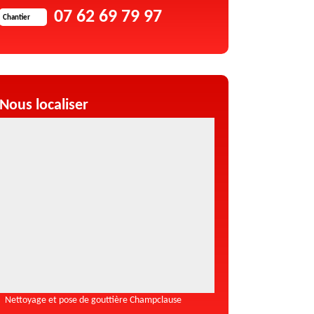
07 62 69 79 97
Chantier
Nous localiser
Nettoyage et pose de gouttière Champclause