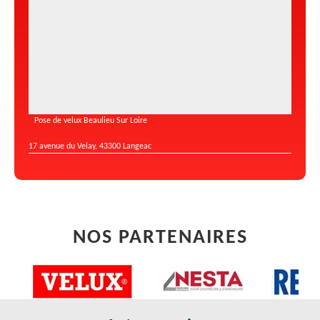
Pose de velux Beaulieu Sur Loire
17 avenue du Velay, 43300 Langeac
NOS PARTENAIRES