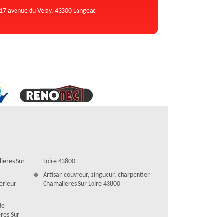
17 avenue du Velay, 43300 Langeac
ieres Sur
Loire 43800
Artisan couvreur, zingueur, charpentier
térieur
Chamalieres Sur Loire 43800
de
eres Sur