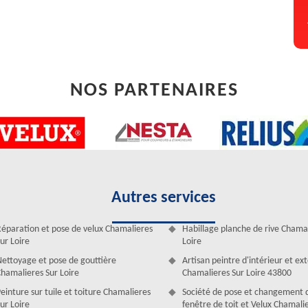
NOS PARTENAIRES
Autres services
s le 43800 ? L’entreprise Artisan Duculty David
éparation et pose de velux Chamalieres
Habillage planche de rive Chamal
ur Loire
Loire
ec. C’est un indice de l’existence d’une infiltration de toiture. Confiez
y David. Ses couvreurs commencent par protéger l’intérieur en posant
ettoyage et pose de gouttière
Artisan peintre d'intérieur et ex
vreurs se mettent à la recherche de l’origine de la fuite de toiture en
hamalieres Sur Loire
Chamalieres Sur Loire 43800
oit les matériels dédiés (caméra, sonde…). Faites confiance au savoir-
einture sur tuile et toiture Chamalieres
Société de pose et changement 
ur Loire
fenêtre de toit et Velux Chamali