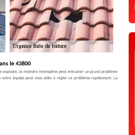
ans le 43800
ation exposée, la moindre intempérie peut entrainer un grand problème
ns notre équipe peut vous aider à régler ce problème rapidement. La
 les faire tomber et l’eau peut s’infiltrer facilement. Il faut donc faire
intervention d’urgence.
ture pour 43800
, car il arrive que l’origine ne se trouve pas à son point de localisation.
es d’humidité sur vos murs, ou des gouttelettes d’eau lors d’une forte
 à une urgence fuite toiture. Il vous suffit de nous contacter et nos
ème rencontré à temps.