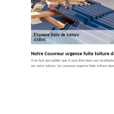
Notre Couvreur urgence fuite toiture d
Il ne faut pas oublier que si vous êtes dans une localis
sur votre toiture. Un couvreur urgence fuite toiture da
pluie peut faire bouger les tuiles, le vent peut les casser,
attention à ce que tout soit bien vérifié même lors d’une 
Notre intervention d’Urgence fuite toi
La source d’une infiltration d’eau n’est pas facile à trouver
Vous ne vous rendez pas compte que lorsqu’il y a des tach
pluie. Quoi qu’il en soit, vous pouvez toujours recourir
couvreurs seront à votre disposition pour traiter le probl